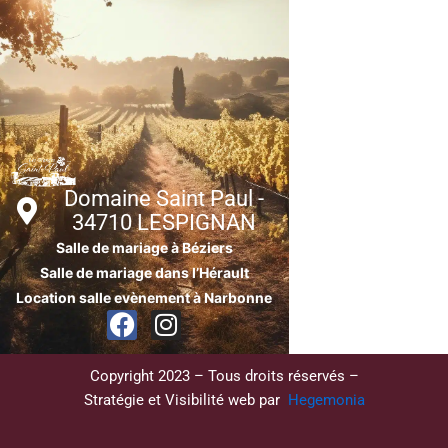
Domaine Saint Paul -
34710 LESPIGNAN
Salle de mariage à Béziers
Salle de mariage dans l’Hérault
Location salle evènement à Narbonne
F
I
a
n
c
s
Copyright 2023 – Tous droits réservés –
e
t
Stratégie et Visibilité web par
Hegemonia
b
a
o
g